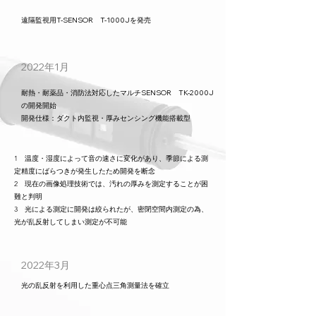
遠隔監視用T-SENSOR T-1000Jを発売
2022年1月
耐熱・耐薬品・消防法対応したマルチSENSOR TK-2000J
の開発開始
​開発仕様：ダクト内監視・厚みセンシング機能搭載型
1 温度・湿度によって音の速さに変化があり、季節による測
定精度にばらつきが発生したため開発を断念
2 現在の画像処理技術では、汚れの厚みを測定することが困
難と判明
​3 光による測定に開発は絞られたが、密閉空間内測定の為、
光が乱反射してしまい測定が不可能
2022年3月
光の乱反射を利用した重心点三角測量法を確立