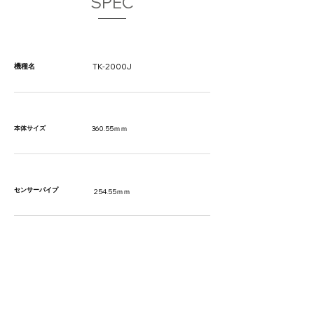
SPEC
機種名
TK-2000J
本体サイズ
360.55ｍｍ
​センサーパイプ
254.55ｍｍ
使用可能ダクト寸法
200～800