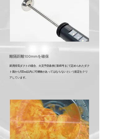
離隔距離100mmを確保
厨房排気ダクトの場合、火災予防条例 (
第65号 )にて定められたダク
ト面から100㎜以内に可燃物があってはならないという
規定をクリ
アしています。