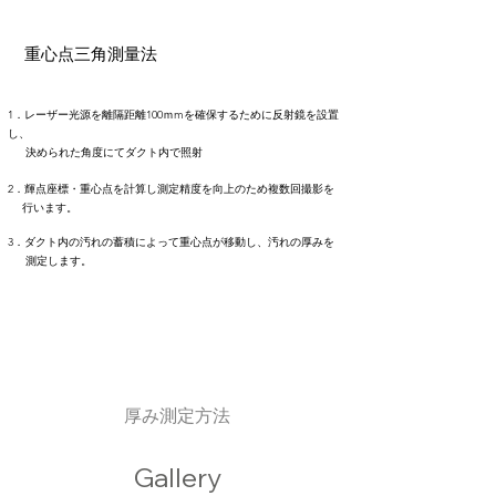
重心点三角測量法
1．レーザー光源を離隔距離100ｍmを確保するために​反射鏡を設置
し、
決められた角度にてダクト内で照射
2．輝点座標・重心点を計算し測定精度を向上のため複数回撮影を
行います。
3．ダクト内の汚れの蓄積によって重心点が移動し、汚れの厚みを
測定します。
厚み測定方法
Gallery