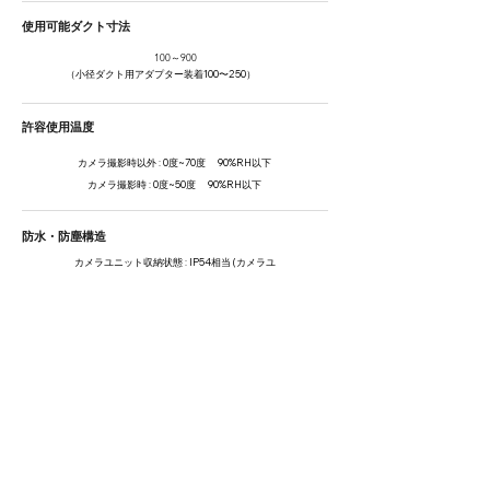
使用可能ダクト寸法
100～900
（小径ダクト用アダプター装着100〜250）
許容使用温度
カメラ撮影時以外 : 0度~70度 9
0%RH以下
カメラ撮影時 : 0度~50度 90%RH以下
防水・防塵構造
カメラユニット収納状態 : IP54相当 (カメラユ
ニットが収納された状態)
撮 影 機 能
解
像度:SXGA (1280×1024)
撮影範囲:被写体との距離40cm以上
撮影時間:20秒