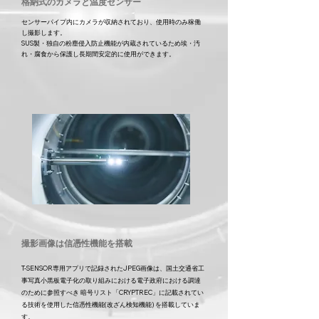
格納式のカメラと温度センサー
センサーパイプ内にカメラが収納されており、使用時のみ稼働
し撮影します。
SUS製・独自の粉塵侵入防止機能が内蔵されているため
​埃・汚
れ・腐食から保護し長期間安定的に使用ができます。
​撮影画像は信憑性機能を搭載
T-SENSOR専用アプリで記録されたJPEG画像は、
国土交通省工
事写真小黒板電子化の取り組みにおける
電子政府における調達
のために参照すべき 暗号リスト「CRYPTREC」に記載されてい
る技術を使用した信憑性機能(改ざん検知機能) を搭載していま
す。