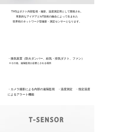
TMSはダクト内部監視・撮影。温度測定用として開発され、
革新的なアイデアとIoT技術の融合によって生まれた
世界初のネットワーク型撮影・測定センサーとなります。
主な使用箇所
​・換気装置（防火ダンパー、給気・排気ダクト、ファン）
※その他、遠隔監視が必要とされる場所
主な機能
​・カメラ撮影による内部の遠隔監視 ・温度測定 ・指定温度
によるアラート機能