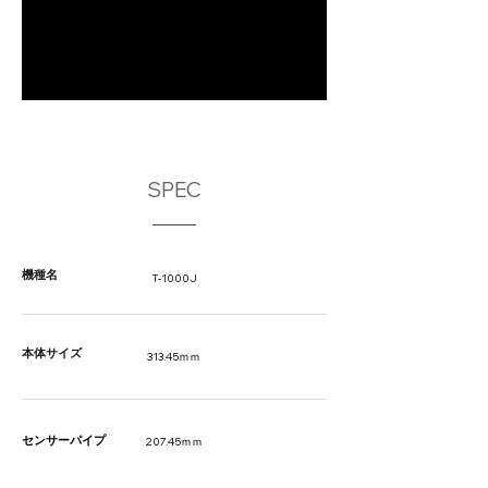
SPEC
機種名
T-1000J
本体サイズ
313.45ｍｍ
​センサーパイプ
207.45ｍｍ