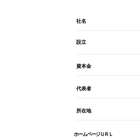
社名
​設立
資本金
代表者
​所在地
ホームページＵＲＬ