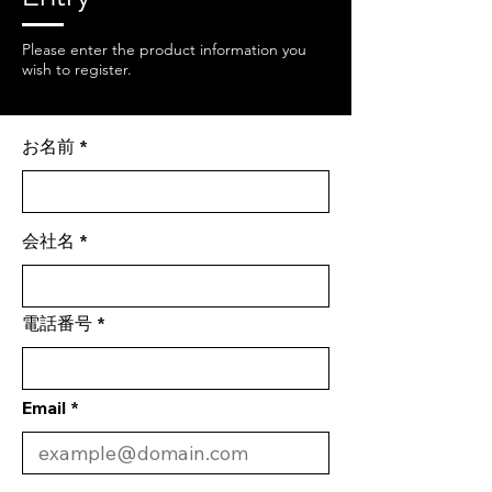
Please enter the product information you
wish to register.
お名前
会社名
電話番号
Email