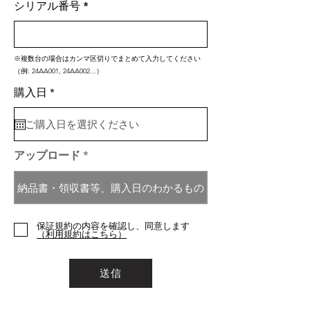
シリアル番号
※複数台の場合はカンマ区切りでまとめて入力してください
（例: 24AA001, 24AA002...）
r
購入日
*
e
q
u
i
r
アップロード
e
d
納品書・領収書等、購入日のわかるもの
保証規約の内容を確認し、同意します
（利用規約はこちら）
送信